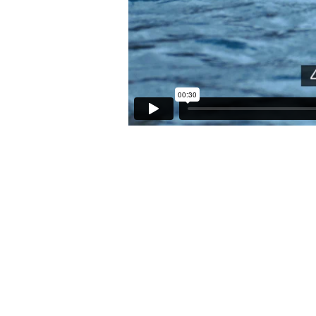
NIKE_젊음 한계는없다_마돈나 뷰더 
대행사 : 메이트
2D Artists : 박은환