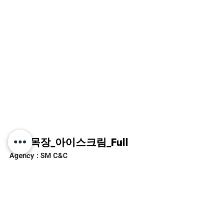
상하목장_아이스크림_Full
Agency : SM C&C
Director : 모이스트플레이 정시웅 / AD :
이하민
Production : 썸 / EPD : 나병진, PD : 이
영재
2D Artists
: 권태형, 조인경, 조유민, 김