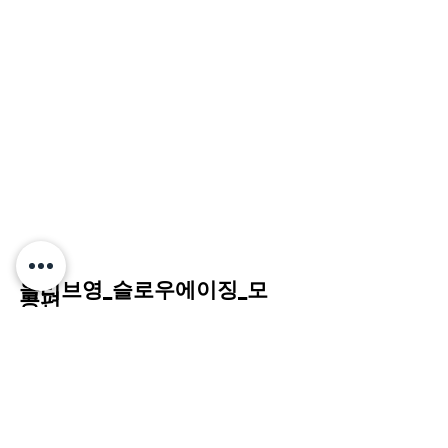
올리브영_슬로우에이징_모
공편
Agency : 스튜디오 빅배스
Director : 키노플로우 정재욱 AD : 이인
섭
Production : 스튜디오 조커 EPD : 박소
연 PD : 이제균 유태영
2D Artists
: 김지민, 김희진, 박지현, 김