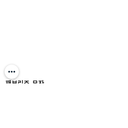
패브리즈_모자
Agency : 제일기획 / PD : 김영진
Production : 나이스 프로덕션 / Director
: 바닐라, PD : 이성윤
2D Artists
: 이은용, 최기석, 김태현
Art Artists : 최웅조, 나현식