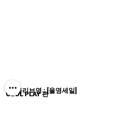
CJ 올리브영 : [올영세일]
COOL PLAY 편
Agency :
CD : 이은정
SM C&C
Director : 하성영
Production : 네모콘텐츠 EPD : 박종완
PD : 김하진 LPD : 전아영
2D Artists
: 권태형, 조유민, 염슬기, 주
재혁