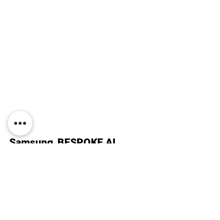
Samsung_BESPOKE AI
Washer_Emerging
Agency : 제일기획 / PD: 최일태
Director : 매터스인류크 유광굉
2D Artists
: 김지민, 김희진, 박지현