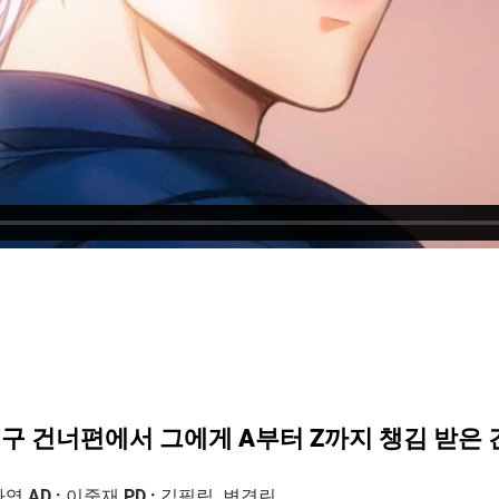
 지구 건너편에서 그에게 A부터 Z까지 챙김 받은
영 AD : 이중재 PD : 김필립, 변경린