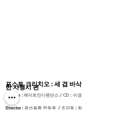
포스트 크리치오 : 세 겹 바삭
한 사행시 편
​
Agency :
메이트인디펜던스 / CD : 이경
록
Director : 웁쓰필름 한동욱 / 조감독 : 최
영현
Production : 슈퍼마켓크리에이티브
/
: 김영훈 /
LPD
: 류현
EPD : 김충근 PD