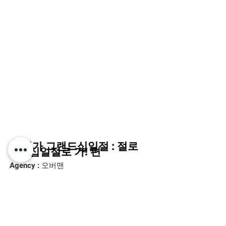
​11번가 그랜드십일절 : 절로
가~ 십일절로 가! 편
Agency : 오버맨
Director : 두카루카 은용진 / AD : 임민
혁
Production : 러브앤드머니 / EPD : 최광
식 PD : 김정미
2D Artists
: 권태형, 조유민, 김은서, 강