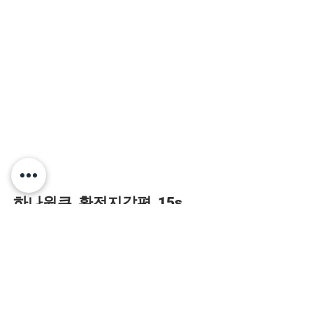
하나원큐_환전지갑편_15s
Agency
: 이본부 / EP : 김규섭 / PD : 정
재욱
Director
: 헬로우유니온 샤인
2D Artists
: 이은용, 김홍균, 윤희재