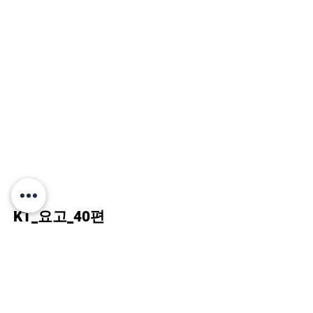
KT_요고_40편
Agency : 제일기획
Director : KATE 김세원 AD : 손준성
Production : KATE / EPD : 나병진 PD :
고연주
2D Artists
: 권태형, 조유민, 염슬기
Art Artists
: 손석영, 이지영, 이승원, 한